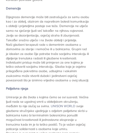
Demencija
Dijagnoza demencije može biti zastrašujuća za samu osobu
kao i za obitelj, obzirom da napretkom bolesti komunikacija
s obitelji i prijateljima postaje sve teža. Demencija ne utječe
samo na sjećanje ljudi već također na njihovu svjesnost.
Javlja se dezorijentacija, osjećaj straha ili zbunjenosti.
Također snažno utječe i na živote obitelji i prijatelja.
Naši glazbeni terapeuti rade s dementnim osobama u
domovima za starije i nemoćne ili u bolnicama. Grupni rad
je idealan za osobe čije potrebe traže socijelnu interakciju ili
dijeljenje trenutaka radosti ili glazbene kreativnosti.
Individualni pristup može biti primjeren za one kojima je
teško ostvariti socijalnu interakciju. Glazba koja je osjetno
prilagođena pokretima osobe, udisajima i vokalnim
zvukovima može stvoriti duboki i jedinstveni osjećaj
povezanosti što je iznimno vrijedno osobama u ovoj situaciji.
Palijativna njega
Umiranje je dio života s kojima ćemo se svi susresti. Većina
ljudi nada se ugodnoj smrti u obiteljskom okruženju,
međutim to nije slučaj sa svima.
UNISON WORLD
svoje
glazbene stručnjake ujedinjuje s odjelom palijativne skrbi u
bolnicama kako bi terminalnim bolesnicima ponudili
mogućnost kreativnosti ili jednostavne ekspresije u
trenucima kada im je to teško postići. To je važan osjećaj
poticanja solidarnosti s osobama koje umiru.