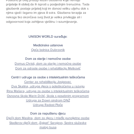
Posebno je ovaj pristup važan osobama koje nemaju
prijatelje ili obitelj da ih isprati u posljednjim trenucima. Tada
glazbenik postaje prijatelj koji im donosi veliku utjehu dok s
njima sjedi i lagano im pjeva ili svira. Glazbena terapija za
nekoga tko skončava svoj život je velika privilegija ali i
odgovornost koja zahtijeva vještinu i razumijevanje.
UNISON WORLD surađuje:
Medicinske ustanove
Opća bolnica Dubrovnik
Dom za starije i nemoćne osobe
Domus Christi, dom za starije i nemoćne osobe
Dom za odrasle osobe i rehabilitaciju Metković
Centri i udruge za osobe s intelektualnim teškoćama
Centar za rehabilitaciju Josipovac
Dva Skalina, udruga djece s poteškoćama u razvoju
Rina Mašera, udruga za osobe s intelektualnim teškoćama
Osnovna škola Marin Držić, škola s posebnim programom
Udruga za Down sindrom DNŽ
Udruga Radost Ploče
Dom za napuštenu djecu
Dječji dom Maslina, dom za djecu i mlađe punoljetne osobe
Stadlerov dječji dom „Egipat“ Sarajevo, Sestre služavke
malog Isusa