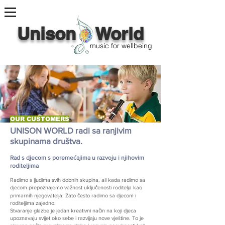
Unison World
music for wellbeing
OUR CUSTOMERS
UNISON WORLD radi sa ranjivim
skupinama društva.
Rad s djecom s poremećajima u razvoju i njihovim
roditeljima
Radimo s ljudima svih dobnih skupina, ali kada radimo sa
djecom prepoznajemo važnost uključenosti roditelja kao
primarnih njegovatelja. Zato često radimo sa djecom i
roditeljima zajedno.
Stvaranje glazbe je jedan kreativni način na koji djeca
upoznavaju svijet oko sebe i razvijaju nove vještine. To je