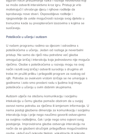
siguran način preuzimanja rizika i razvoja neovisnosti koji
se može ostvariti interaktivno kroz igru. Pristup je vrlo
motivirajući I ohrabruje djecu i njihove roditelje da
isprobavaju nove stvari. Osposobljava roditelje i
njegovatelje da uvide mogućnosti razvoja svog djeteta u
trenucima kada su preopterećeni izazovima s kojima se
suočavaju.
Poteškoće u učenju i autizam
U našem programu radimo sa djecom i odraslima s
poteškoćama u učenju. Jedan od razloga je neverbalni
pristup. Ne samo da riječi nisu potrebne već glazba
omogućuje izričaj i interakciju koja jednostavno nije moguća
riječima. Osobe s poteškoćama u razvoju mogu na ovaj
način razviti svoj izričaj i ostvariti suradnju s drugima ali
treba im pružiti priliku i prilagoditi program za svakog od
njih. Potreba za ovakvom vrstom izričaja se ne umanjuje s
godinama i zato smo predani radu s ljudima koji imaju
poteškoće u učenju u svim dobnim skupinama.
Autizam utječe na otežanu komunikaciju i socijalnu
intekakciju u čemu glazba pomaže obzirom da u svojoj
osnovi nema potrebu za riječima ili izmjenom informacija. U
nama postoji glazbena dimenzija za komunikaciju i socijalnu
interakciju koju i prije nego naučimo govoriti ostvarujemo
sa svojima roditeljima, čak i prije nego smo svjesni svog
postojanja. Improvizirana glazba ostvaruje interakciju na
način da se glazbeni stručnjak prilagođava mogućnostima
osobe, uključujući pokrete tijelom, vokalizaciju ili pokrete