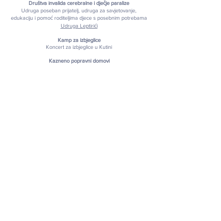
Društva invalida cerebralne i dječje paralize
Udruga poseban prijatelj, udruga za savjetovanje,
edukaciju i pomoć roditeljima djece s posebnim potrebama
Udruga Leptirići
Kamp za izbjeglice
Koncert za izbjeglice u Kutini
Kazneno popravni domovi
Zatvor u Dubrovniku
Our team
Our festival
Our approach
Our services
Music therapy for you
Music therapy in your
organisation
Seminars
Concerts
Music workshops