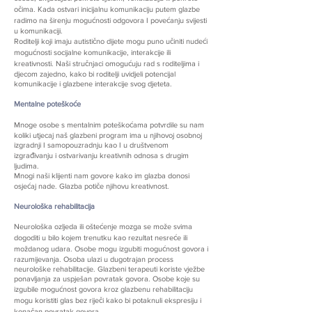
očima. Kada ostvari inicijalnu komunikaciju putem glazbe
radimo na širenju mogućnosti odgovora I povećanju svijesti
u komunikaciji.
Roditelji koji imaju autistično dijete mogu puno učiniti nudeći
mogućnosti socijalne komunikacije, interakcije ili
kreativnosti. Naši stručnjaci omogućuju rad s roditeljima i
djecom zajedno, kako bi roditelji uvidjeli potencijal
komunikacije i glazbene interakcije svog djeteta.
Mentalne poteškoće
Mnoge osobe s mentalnim poteškoćama potvrdile su nam
koliki utjecaj naš glazbeni program ima u njihovoj osobnoj
izgradnji I samopouzradnju kao I u društvenom
izgrađivanju i ostvarivanju kreativnih odnosa s drugim
ljudima.
Mnogi naši klijenti nam govore kako im glazba donosi
osjećaj nade. Glazba potiče njihovu kreativnost.
Neurološka rehabilitacija
Neurološka ozljeda ili oštećenje mozga se može svima
dogoditi u bilo kojem trenutku kao rezultat nesreće ili
moždanog udara. Osobe mogu izgubiti mogućnost govora i
razumijevanja. Osoba ulazi u dugotrajan process
neurološke rehabilitacije. Glazbeni terapeuti koriste vježbe
ponavljanja za uspješan povratak govora. Osobe koje su
izgubile mogućnost govora kroz glazbenu rehabilitaciju
mogu koristiti glas bez riječi kako bi potaknuli ekspresiju i
konačan povratak govora.