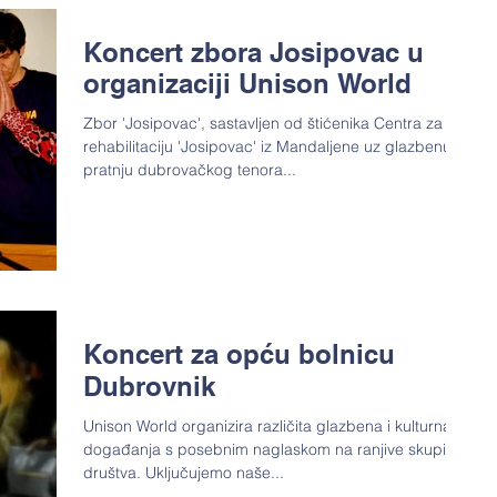
Koncert zbora Josipovac u
organizaciji Unison World
Zbor 'Josipovac', sastavljen od štićenika Centra za
rehabilitaciju 'Josipovac' iz Mandaljene uz glazbenu
pratnju dubrovačkog tenora...
Koncert za opću bolnicu
Dubrovnik
Unison World organizira različita glazbena i kulturna
događanja s posebnim naglaskom na ranjive skupine
društva. Uključujemo naše...