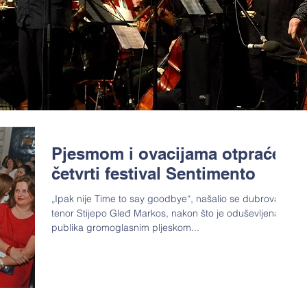
Pjesmom i ovacijama otpraćen
četvrti festival Sentimento
„Ipak nije Time to say goodbye“, našalio se dubrovački
tenor Stijepo Gleđ Markos, nakon što je oduševljena
publika gromoglasnim pljeskom...