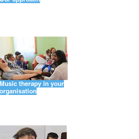
Music therapy in your
organisation