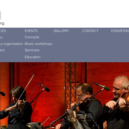
d
ing
CES
EVENTS
GALLERY
CONTACT
DONATION
ou
Concerts
ur organisation
Music workshops
ers
Seminars
Education