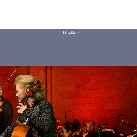
PRESS>>
<<NASLOVNA
<<HOME