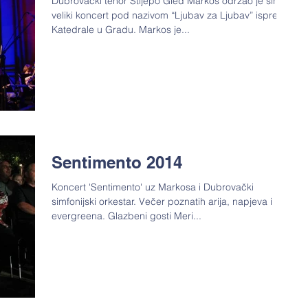
Dubrovački tenor Stijepo Gleđ Markos održao je sinoć
veliki koncert pod nazivom “Ljubav za Ljubav” ispred
Katedrale u Gradu. Markos je...
Sentimento 2014
Koncert 'Sentimento' uz Markosa i Dubrovački
simfonijski orkestar. Večer poznatih arija, napjeva i
evergreena. Glazbeni gosti Meri...