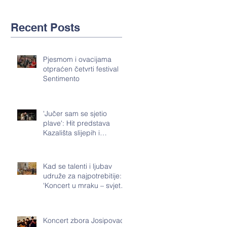
Recent Posts
Pjesmom i ovacijama
otpraćen četvrti festival
Sentimento
'Jučer sam se sjetio
plave': Hit predstava
Kazališta slijepih i
slabovidnih i oda životu
koj
Kad se talenti i ljubav
udruže za najpotrebitije:
'Koncert u mraku – svjetlo
Duha Svetoga' o
Koncert zbora Josipovac