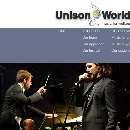
Unison Worl
music for wellbe
HOME
ABOUT US
OUR SERVI
Our team
Music for y
Our approach
Music in yo
Our festival
Our custom